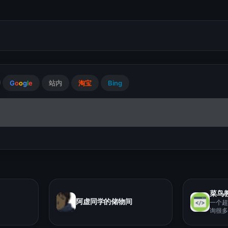
G
o
o
g
l
e
站内
淘宝
Bing
菜鸟
阿虚同学的储物间
一个超
询很多